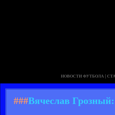
|
НОВОСТИ ФУТБОЛА
СТ
###
Вячеслав Грозный: