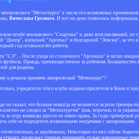
а запорожского "Металлурга" в числе его возможных преемников
нко,
Вячеслава Грозного
. И вот на днях появилась информация,
рском штабе московского "Спартака" и даже возглавлявший, по с
 "Днепр", киевский "Арсенал" и болгарский "Левски", за что 
едний год оставался без работы.
нту "СЭ". - После ухода из столичного "Арсенала" я читал лекции
ого футбола. Правда, преимущественно за рубежом. Большинство
ьзой для родины.
тому и решили принять запорожский "Металлург"?
вительно, учредители этого клуба недавно прилетели в Киев и пр
 он сказал, что больше никогда не возьмется за роль тренера-
солютно не следил за "Металлургом" (как, впрочем, и за украи
сть за игру команды просто не имею права. За годы тренерской ра
лить себе ее подпортить возможными неудачами с запорожцами.
 отечественных, и зарубежных. Некоторые из них сейчас борют
 отказал, поскольку привык принимать только взвешенные решен