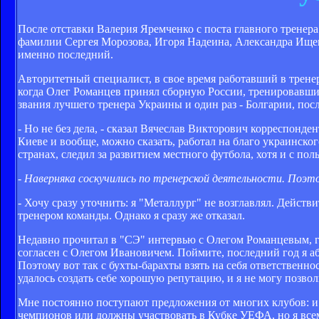
После отставки Валерия Яремченко с поста главного тренер
фамилии Сергея Морозова, Игоря Надеина, Александра Ище
именно последний.
Авторитетный специалист, в свое время работавший в трене
когда Олег Романцев принял сборную России, тренировавший
звания лучшего тренера Украины и один раз - Болгарии, посл
- Но не без дела, - сказал Вячеслав Викторович корреспонде
Киеве и вообще, можно сказать, работал на благо украинск
странах, следил за развитием местного футбола, хотя и с пол
- Наверняка соскучились по тренерской деятельности. Поэ
- Хочу сразу уточнить: я "Металлург" не возглавлял. Дейст
тренером команды. Однако я сразу же отказал.
Недавно прочитал в "СЭ" интервью с Олегом Романцевым, где
согласен с Олегом Ивановичем. Поймите, последний год я аб
Поэтому вот так с бухты-барахты взять на себя ответственно
удалось создать себе хорошую репутацию, и я не могу позво
Мне постоянно поступают предложения от многих клубов: и
чемпионов или должны участвовать в Кубке УЕФА, но я всем