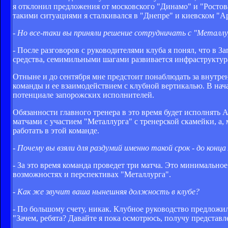
я отклонил предложения от московского "Динамо" и "Ростов
такими ситуациями я сталкивался в "Днепре" и киевском "Ар
- Но все-таки вы приняли решение сотрудничать с "Металлур
- После разговоров с руководителями клуба я понял, что в 
средства, семимильными шагами развивается инфраструктура
Отныне и до сентября мне предстоит понаблюдать за внутр
команды и ее взаимодействием с клубной вертикалью. В нача
потенциале запорожских исполнителей.
Обязанности главного тренера в это время будет исполнять 
матчами с участием "Металлурга" с тренерской скамейки, а, м
работать в этой команде.
- Почему вы взяли для раздумий именно такой срок - до конца
- За это время команда проведет три матча. Это минимальное
возможностях и перспективах "Металлурга".
- Как же звучит ваша нынешняя должность в клубе?
- По большому счету, никак. Клубное руководство предложил
"Зачем, ребята? Давайте я пока осмотрюсь, получу представле