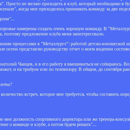
а". Просто не желаю приходить в клуб, который необходимо в бу
сенале", когда мне приходилось принимать команду за две недели
гом"...
Запорожье намерены создать очень хорошую команду. В "Металлу
, поэтому предложение клуба меня заинтересовало.
енними процессами в "Металлурге": работой детско-юношеской 
ле осени представлю руководству отчет о моем видении состояни
Анатолий Чанцев, и в его работу я вмешиваться не собираюсь. Во
ожет, и на трибуне или по телевизору. В общем, до сентября рано
 лета?
 количество встреч, которое мне требуется, чтобы составить опр
о мне должность спортивного директора или же тренера-консульт
ние о команде и клубе, а потом будем решать"...