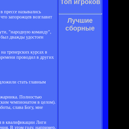
Топ игроков
 в прессе назывались
 что запорожцев возглавит
Лучшие
сборные
ути, "народную команду",
и был дважды удостоен
 на тренерских курсах в
 времени проводил в других
едложили стать главным
пожарника. Полностью
нским чемпионатом в целом).
боты, слава Богу, мне
ся в квалификации Лиги
ия. В этом году, например,