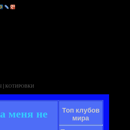
|
Ы
КОТИРОВКИ
Топ клубов
а меня не
мира