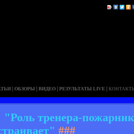
|
|
|
|
АТЬИ
ОБЗОРЫ
ВИДЕО
РЕЗУЛЬТАТЫ LIVE
КОНТАКТ
 "Роль тренера-пожарник
страивает"
###