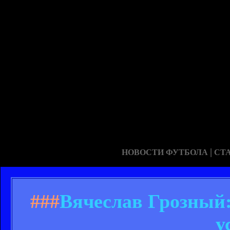
|
НОВОСТИ ФУТБОЛА
СТ
###
Вячеслав Грозный:
у