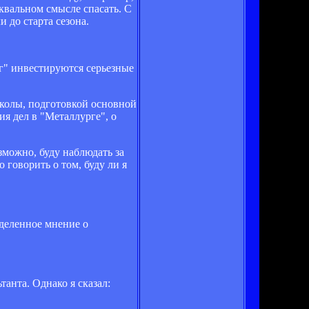
квальном смысле спасать. С
 до старта сезона.
рг" инвестируются серьезные
школы, подготовкой основной
я дел в "Металлурге", о
зможно, буду наблюдать за
 говорить о том, буду ли я
еделенное мнение о
анта. Однако я сказал: