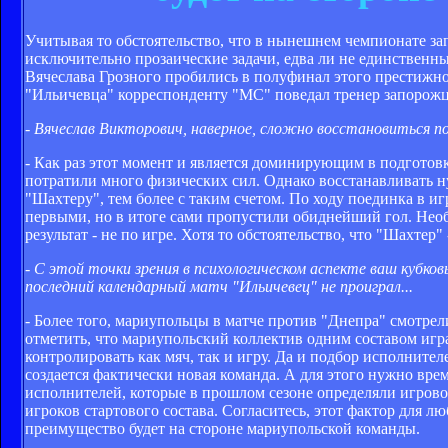
Учитывая то обстоятельство, что в нынешнем чемпионате з
исключительно прозаические задачи, едва ли не единственны
Вячеслава Грозного пробились в полуфинал этого престижно
"Ильичевца" корреспонденту "МС" поведал тренер запорож
- Вячеслав Викторович, наверное, сложно восстановиться п
- Как раз этот момент и является доминирующим в подготов
потратили много физических сил. Однако восстанавливать н
"Шахтеру", тем более с таким счетом. По ходу поединка в и
первыми, но в итоге сами пропустили обиднейший гол. Необя
результат - не по игре. Хотя то обстоятельство, что "Шахте
- С этой точки зрения в психологическом аспекте ваш кубко
последний календарный матч "Ильичевец" не проиграл...
- Более того, мариупольцы в матче против "Днепра" смотрел
отметить, что мариупольский коллектив одним составом игра
контролировать как мяч, так и игру. Да и подбор исполнит
создается фактически новая команда. А для этого нужно вре
исполнителей, которые в прошлом сезоне определяли игрово
игроков стартового состава. Согласитесь, этот фактор для л
преимущество будет на стороне мариупольской команды.