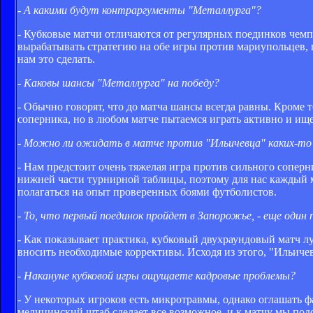
- А какими будут контраргументы "Металлурга"?
- Кубковые матчи отличаются от регулярных поединков чемп
вырабатывать стратегию на обе игры против мариупольцев, 
нам это сделать.
- Каковы шансы "Металлурга" на победу?
- Обычно говорят, что до матча шансы всегда равны. Кроме 
соперника, но в любом матче пытаемся играть активно и ищ
- Можно ли ожидать в матче против "Ильичевца" каких-то
- Нам предстоит очень тяжелая игра против сильного соперн
нижней части турнирной таблицы, поэтому для нас каждый 
полагаться на опыт проверенных боями футболистов.
- То, что первый поединок пройдет в Запорожье, - еще один 
- Как показывает практика, кубковый двухраундовый матч 
вносить необходимые коррективы. Исходя из этого, "Ильиче
- Накануне кубковой игры ощущаете кадровые проблемы?
- У некоторых игроков есть микротравмы, однако оглашать ф
медицинский штаб сделает все возможное, и к матчу мы под