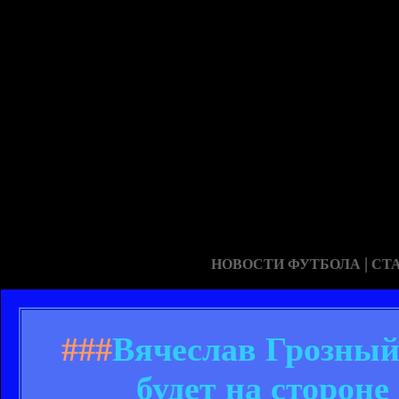
|
НОВОСТИ ФУТБОЛА
СТ
###
Вячеслав Грозный
будет на сторон