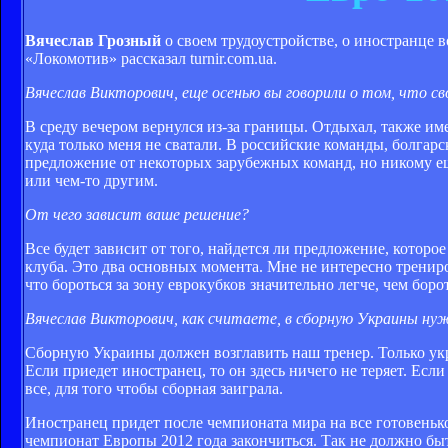
Вячеслав Грозный
о своем трудоустройстве, о иностранце 
«Локомотив» рассказал turnir.com.ua.
Вячеслав Викторович, еще осенью вы говорили о том, что с
В среду вечером вернулся из-за границы. Отдыхал, также им
куда только меня не сватали. В российские команды, болга
предложение от некоторых зарубежных команд, но никому еще
или чем-то другим.
От чего зависит ваше решение?
Все будет зависит от того, найдется ли предложение, которо
клуба. Это два основных момента. Мне не интересно трениро
что бороться за зону еврокубков значительно легче, чем бор
Вячеслав Викторович, как считаете, в сборную Украины ну
Сборную Украины должен возглавить наш тренер. Только ук
Если приедет иностранец, то он здесь ничего не теряет. Если
все, для того чтобы сборная заиграла.
Иностранец придет после чемпионата мира на все готовенько
чемпионат Европы 2012 года закончиться. Так не должно быт