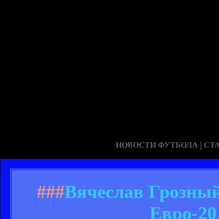
|
НОВОСТИ ФУТБОЛА
СТ
###
Вячеслав Грозный
Евро-20