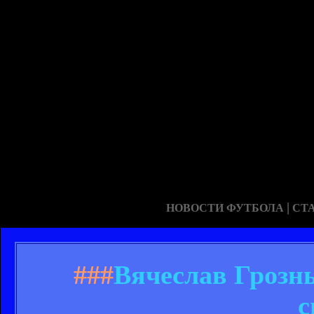
|
НОВОСТИ ФУТБОЛА
СТ
###
Вячеслав Грозны
с