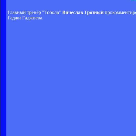
Главный тренер "Тобола"
Вячеслав Грозный
прокомментиров
Гаджи Гаджиева.