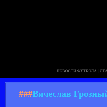
|
НОВОСТИ ФУТБОЛА
СТ
###
Вячеслав Грозный