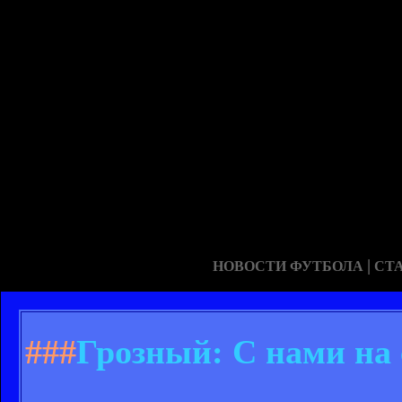
|
НОВОСТИ ФУТБОЛА
СТ
###
Грозный: С нами на 